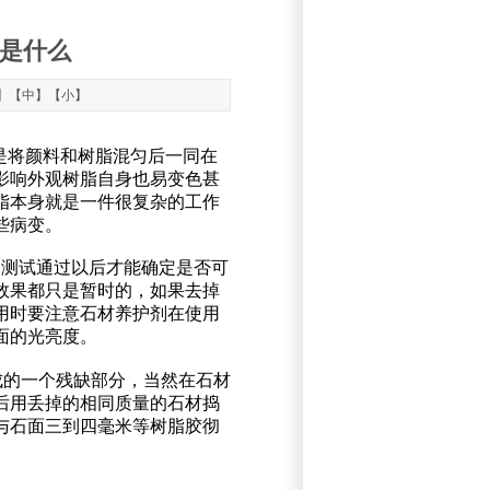
是什么
】【
中
】【
小
】
是将颜料和树脂混匀后一同在
影响外观树脂自身也易变色甚
脂本身就是一件很复杂的工作
些病变。
测试通过以后才能确定是否可
效果都只是暂时的，如果去掉
用时要注意石材养护剂在使用
表面的光亮度。
成的一个残缺部分，当然在石材
后用丢掉的相同质量的石材捣
与石面三到四毫米等树脂胶彻