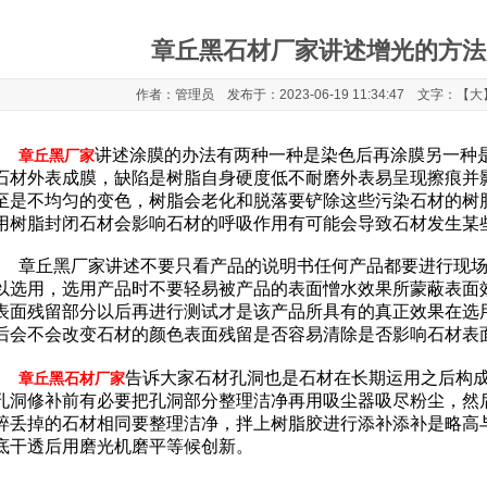
章丘黑石材厂家讲述增光的方法
作者：管理员 发布于：2023-06-19 11:34:47 文字：【
大
讲述涂膜的办法有两种一种是染色后再涂膜另一种
章丘黑厂家
石材外表成膜，缺陷是树脂自身硬度低不耐磨外表易呈现擦痕并
至是不均匀的变色，树脂会老化和脱落要铲除这些污染石材的树
用树脂封闭石材会影响石材的呼吸作用有可能会导致石材发生某
章丘黑厂家讲述不要只看产品的说明书任何产品都要进行现场
以选用，选用产品时不要轻易被产品的表面憎水效果所蒙蔽表面
表面残留部分以后再进行测试才是该产品所具有的真正效果在选
后会不会改变石材的颜色表面残留是否容易清除是否影响石材
告诉大家石材孔洞也是石材在长期运用之后构
章丘黑石材厂家
孔洞修补前有必要把孔洞部分整理洁净再用吸尘器吸尽粉尘，然
碎丢掉的石材相同要整理洁净，拌上树脂胶进行添补添补是略高
底干透后用磨光机磨平等候创新。